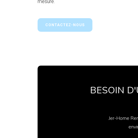
mesure.
CONTACTEZ-NOUS
BESOIN D
Jer-Home Reno
envi