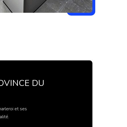
OVINCE DU
arleroi et ses
lité.