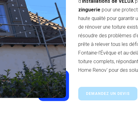
d'
installations de VELUX
p
zinguerie
pour une protect
haute qualité pour garantir
de rénover une toiture exista
résoudre des problèmes d'é
prête à relever tous les défis
Fontaine-l'Évêque et au-del
toiture complets, répondant
Home Renov' pour des soluti
DEMANDEZ UN DEVIS