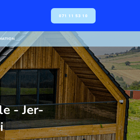
071 11 53 10
MATION
e - Jer-
i