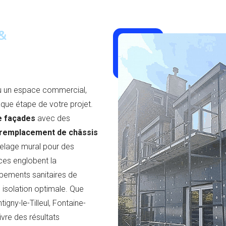
&
u un espace commercial,
ue étape de votre projet.
e façades
avec des
remplacement de châssis
relage mural pour des
ces englobent la
pements sanitaires de
 isolation optimale. Que
igny-le-Tilleul, Fontaine-
ivre des résultats