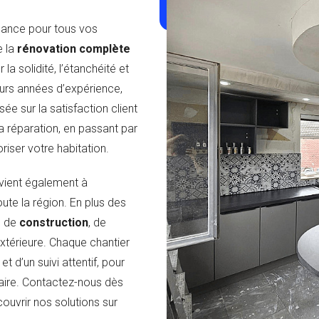
iance pour tous vos
e la
rénovation complète
la solidité, l’étanchéité et
eurs années d’expérience,
ée sur la satisfaction client
la réparation, en passant par
oriser votre habitation.
rvient également à
oute la région. En plus des
s de
construction
, de
extérieure. Chaque chantier
d’un suivi attentif, pour
faire. Contactez-nous dès
ouvrir nos solutions sur